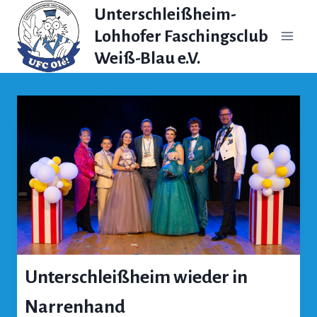
Zum
Unterschleißheim-
Inhalt
Lohhofer Faschingsclub
springen
Weiß-Blau e.V.
Unterschleißheim wieder in
Narrenhand