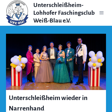
Zum
Unterschleißheim-
Inhalt
Lohhofer Faschingsclub
springen
Weiß-Blau e.V.
Unterschleißheim wieder in
Narrenhand