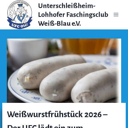
Zum
Unterschleißheim-
Inhalt
Lohhofer Faschingsclub
springen
Weiß-Blau e.V.
Weißwurstfrühstück 2026 –
Der UFC lädt ein zum