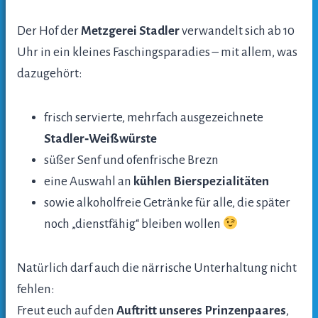
Der Hof der
Metzgerei Stadler
verwandelt sich ab 10
Uhr in ein kleines Faschingsparadies – mit allem, was
dazugehört:
frisch servierte, mehrfach ausgezeichnete
Stadler‑Weißwürste
süßer Senf und ofenfrische Brezn
eine Auswahl an
kühlen Bierspezialitäten
sowie alkoholfreie Getränke für alle, die später
noch „dienstfähig“ bleiben wollen
Natürlich darf auch die närrische Unterhaltung nicht
fehlen:
Freut euch auf den
Auftritt unseres Prinzenpaares
,