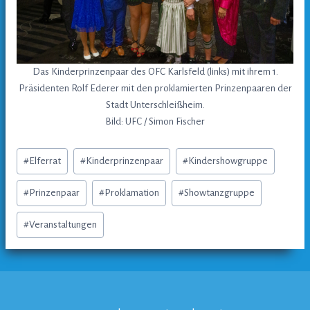
Das Kinderprinzenpaar des OFC Karlsfeld (links) mit ihrem 1.
Präsidenten Rolf Ederer mit den proklamierten Prinzenpaaren der
Stadt Unterschleißheim.
Bild: UFC / Simon Fischer
Beitrags
#
Elferrat
#
Kinderprinzenpaar
#
Kindershowgruppe
Tags:
#
Prinzenpaar
#
Proklamation
#
Showtanzgruppe
#
Veranstaltungen