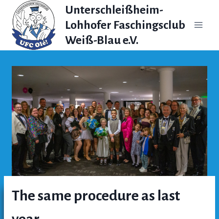
Zum
Unterschleißheim-
Inhalt
Lohhofer Faschingsclub
springen
Weiß-Blau e.V.
The same procedure as last
year