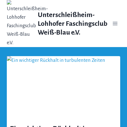
Zum
Inhalt
Unterschleißheim-
springen
Lohhofer Faschingsclub
Weiß-Blau e.V.