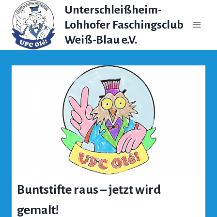
Zum
Unterschleißheim-
Inhalt
Lohhofer Faschingsclub
springen
Weiß-Blau e.V.
Buntstifte raus – jetzt wird
gemalt!