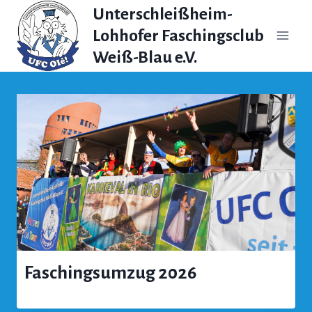
Zum
Unterschleißheim-
Inhalt
Lohhofer Faschingsclub
springen
Weiß-Blau e.V.
Faschingsumzug 2026