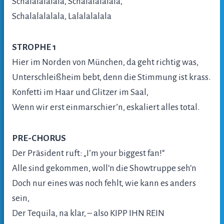
Schalalalalala, Schalalalalala,
Schalalalalala, Lalalalalala
STROPHE 1
Hier im Norden von München, da geht richtig was,
Unterschleißheim bebt, denn die Stimmung ist krass.
Konfetti im Haar und Glitzer im Saal,
Wenn wir erst einmarschier’n, eskaliert alles total.
PRE-CHORUS
Der Präsident ruft: „I’m your biggest fan!“
Alle sind gekommen, woll‘n die Showtruppe seh‘n
Doch nur eines was noch fehlt, wie kann es anders
sein,
Der Tequila, na klar, – also KIPP IHN REIN