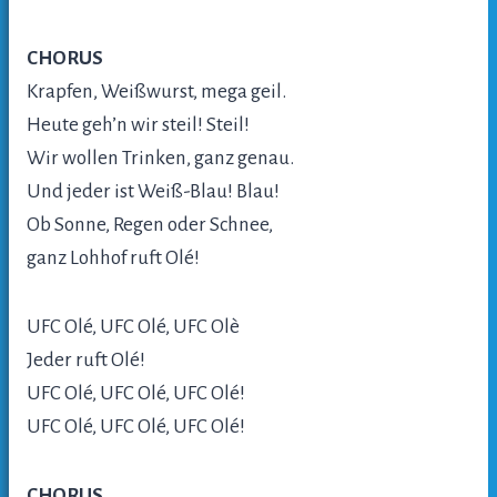
CHORUS
Krapfen, Weißwurst, mega geil.
Heute geh’n wir steil! Steil!
Wir wollen Trinken, ganz genau.
Und jeder ist Weiß-Blau! Blau!
Ob Sonne, Regen oder Schnee,
ganz Lohhof ruft Olé!
UFC Olé, UFC Olé, UFC Olè
Jeder ruft Olé!
UFC Olé, UFC Olé, UFC Olé!
UFC Olé, UFC Olé, UFC Olé!
CHORUS